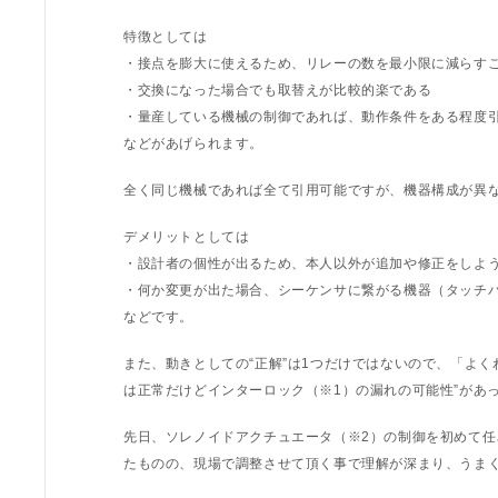
特徴としては
・接点を膨大に使えるため、リレーの数を最小限に減らす
・交換になった場合でも取替えが比較的楽である
・量産している機械の制御であれば、動作条件をある程度
などがあげられます。
全く同じ機械であれば全て引用可能ですが、機器構成が異
デメリットとしては
・設計者の個性が出るため、本人以外が追加や修正をしよ
・何か変更が出た場合、シーケンサに繋がる機器（タッチ
などです。
また、動きとしての“正解”は1つだけではないので、「よ
は正常だけどインターロック（※1）の漏れの可能性”があ
先日、ソレノイドアクチュエータ（※2）の制御を初めて
たものの、現場で調整させて頂く事で理解が深まり、うま