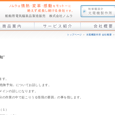
船舶用電気艤装品製造販売 株式会社ノムラ
トップページ
＞
光電機製作所 会社概要
知”
。
ます。
「危険予知」についてお話しします。
メインの話しになります。
分の作業の中で起こりうる怪我の要因」の事を指します。
（１）