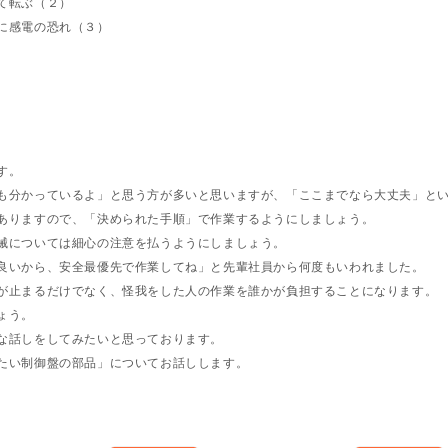
て転ぶ（２）
に感電の恐れ（３）
す。
も分かっているよ」と思う方が多いと思いますが、「ここまでなら大丈夫」と
ありますので、「決められた手順」で作業するようにしましょう。
械については細心の注意を払うようにしましょう。
良いから、安全最優先で作業してね」と先輩社員から何度もいわれました。
が止まるだけでなく、怪我をした人の作業を誰かが負担することになります。
ょう。
な話しをしてみたいと思っております。
たい制御盤の部品」についてお話しします。