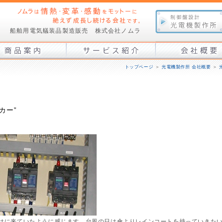
船舶用電気艤装品製造販売 株式会社ノムラ
トップページ
＞
光電機製作所 会社概要
＞
カー”
けに来ていたように感じます。台風の日は傘よりレインコートを持っていきた