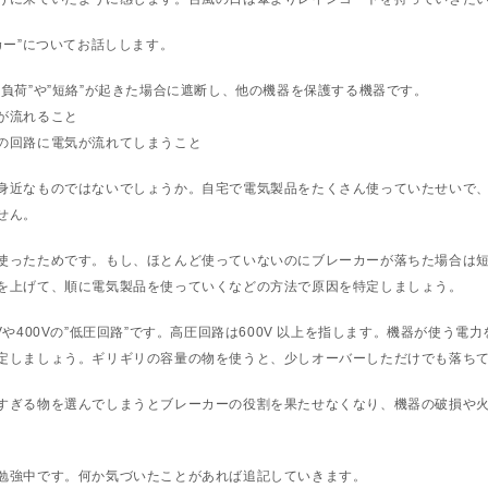
カー”についてお話しします。
負荷”や”短絡”が起きた場合に遮断し、他の機器を保護する機器です。
が流れること
の回路に電気が流れてしまうこと
身近なものではないでしょうか。自宅で電気製品をたくさん使っていたせいで、
せん。
使ったためです。もし、ほとんど使っていないのにブレーカーが落ちた場合は
を上げて、順に電気製品を使っていくなどの方法で原因を特定しましょう。
Vや400Vの”低圧回路”です。高圧回路は600V 以上を指します。機器が使う電
定しましょう。ギリギリの容量の物を使うと、少しオーバーしただけでも落ち
すぎる物を選んでしまうとブレーカーの役割を果たせなくなり、機器の破損や
勉強中です。何か気づいたことがあれば追記していきます。