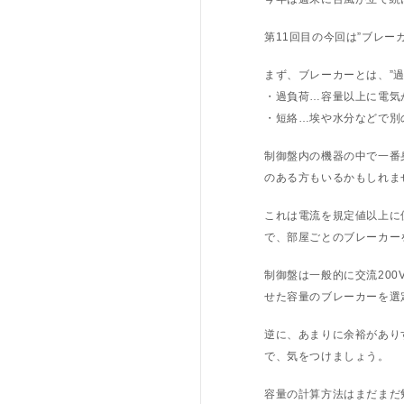
第11回目の今回は”ブレー
まず、ブレーカーとは、”過
・過負荷…容量以上に電気
・短絡…埃や水分などで別
制御盤内の機器の中で一番
のある方もいるかもしれま
これは電流を規定値以上に
で、部屋ごとのブレーカー
制御盤は一般的に交流200
せた容量のブレーカーを選
逆に、あまりに余裕があり
で、気をつけましょう。
容量の計算方法はまだまだ