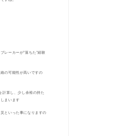
ブレーカーが”落ちた”経験
短絡の可能性が高いですの
力を計算し、少し余裕の持た
てしまいます
火災といった事になりますの